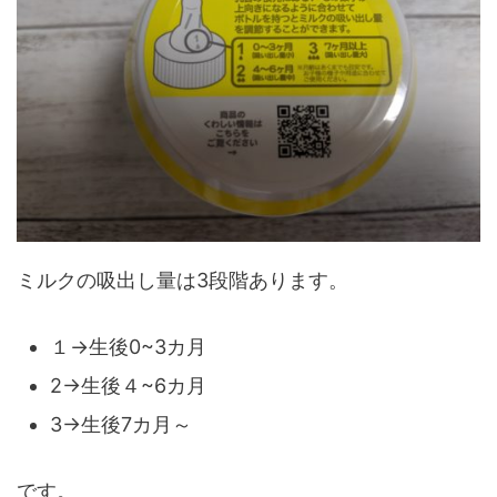
ミルクの吸出し量は3段階あります。
１→生後0~3カ月
2→生後４~6カ月
3→生後7カ月～
です。