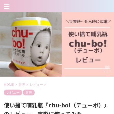
HOME
>
育児
>
レビュー
>
レビュー
育児
使い捨て哺乳瓶『chu-bo!（チューボ）』
のレビュー。実際に使ってみた