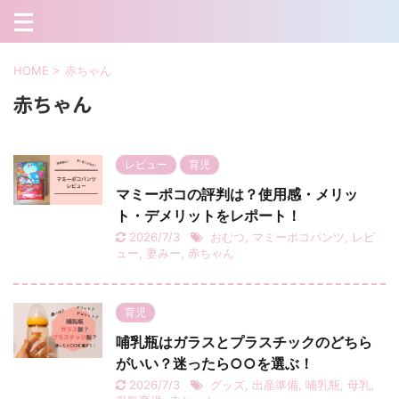
HOME
>
赤ちゃん
赤ちゃん
レビュー
育児
マミーポコの評判は？使用感・メリッ
ト・デメリットをレポート！
2026/7/3
おむつ
,
マミーポコパンツ
,
レビ
ュー
,
妻みー
,
赤ちゃん
育児
哺乳瓶はガラスとプラスチックのどちら
がいい？迷ったら○○を選ぶ！
2026/7/3
グッズ
,
出産準備
,
哺乳瓶
,
母乳
,