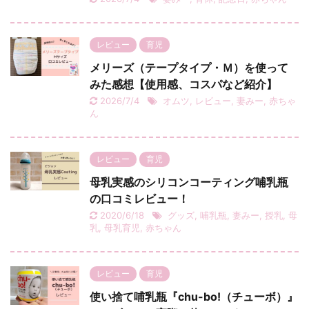
レビュー
育児
メリーズ（テープタイプ・Ｍ）を使って
みた感想【使用感、コスパなど紹介】
2026/7/4
オムツ
,
レビュー
,
妻みー
,
赤ちゃ
ん
レビュー
育児
母乳実感のシリコンコーティング哺乳瓶
の口コミレビュー！
2020/6/18
グッズ
,
哺乳瓶
,
妻みー
,
授乳
,
母
乳
,
母乳育児
,
赤ちゃん
レビュー
育児
使い捨て哺乳瓶『chu-bo!（チューボ）』