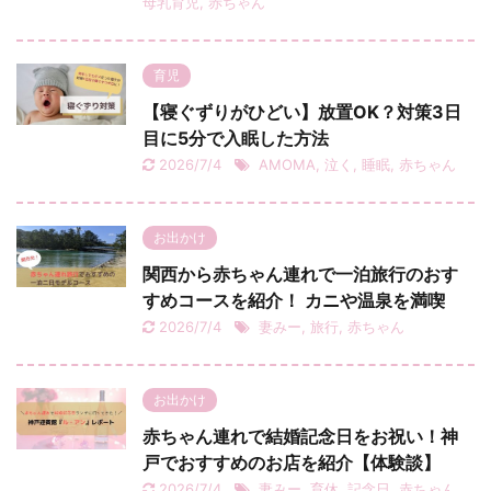
母乳育児
,
赤ちゃん
育児
【寝ぐずりがひどい】放置OK？対策3日
目に5分で入眠した方法
2026/7/4
AMOMA
,
泣く
,
睡眠
,
赤ちゃん
お出かけ
関西から赤ちゃん連れで一泊旅行のおす
すめコースを紹介！ カニや温泉を満喫
2026/7/4
妻みー
,
旅行
,
赤ちゃん
お出かけ
赤ちゃん連れで結婚記念日をお祝い！神
戸でおすすめのお店を紹介【体験談】
2026/7/4
妻みー
,
育休
,
記念日
,
赤ちゃん