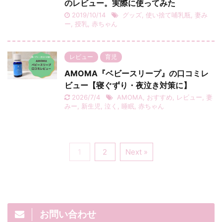
のレビュー。実際に使ってみた
2019/10/14
グッズ
,
使い捨て哺乳瓶
,
妻み
ー
,
授乳
,
赤ちゃん
レビュー
育児
AMOMA『ベビースリープ』の口コミレ
ビュー【寝ぐずり・夜泣き対策に】
2026/7/4
AMOMA
,
おすすめ
,
レビュー
,
妻
みー
,
新生児
,
泣く
,
睡眠
,
赤ちゃん
1
2
Next »
お問い合わせ